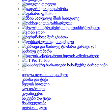
თოვლი
გადარჩენა
ფანარი
მზის სათვალე
ტანსაცმელი
მულტიინსტრუმენტი
ჯოხი
ზურგჩანთა
ფეხსაცმელი
კარავი და
საძილე ტომარა
წყლის აქსესუარები
TT Pro
სასაჩუქრე ბარათიები
ყველა თერმოსი და მეტი
კათხა და ჭიქა
წყლის ბოთლი
ალკოჰოლი
კლასიკური
საკვები და ყავა
მზარეულობა
თერმო - ყუტი