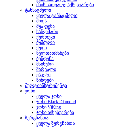
მზის სათვალე აქსესუარები
ტანსაცმელი
ყველა ტანსაცმელი
შიდა
შუა ფენა
საწვიმარი
ქურთუკი
ბუმბული
ქუდი
ხელთათმანები
ბენდენა
მაისური
შარვალი
ჟაკეტი
წინდები
მულტიინსტრუმენტი
ჯოხი
ყველა ჯოხი
ჯოხი Black Diamond
ჯოხი ViKing
ჯოხი აქსესუარები
ზურგჩანთა
ყველა ზურგჩანთა