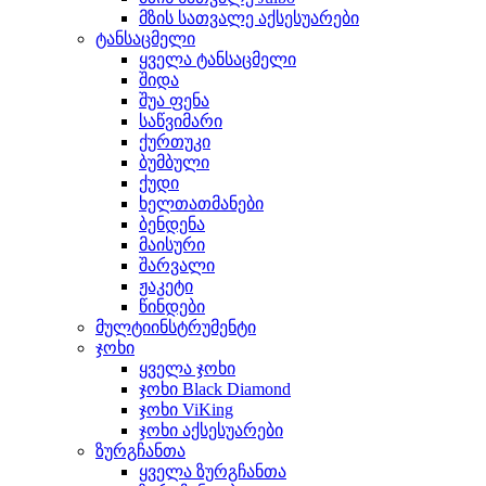
მზის სათვალე აქსესუარები
ტანსაცმელი
ყველა ტანსაცმელი
შიდა
შუა ფენა
საწვიმარი
ქურთუკი
ბუმბული
ქუდი
ხელთათმანები
ბენდენა
მაისური
შარვალი
ჟაკეტი
წინდები
მულტიინსტრუმენტი
ჯოხი
ყველა ჯოხი
ჯოხი Black Diamond
ჯოხი ViKing
ჯოხი აქსესუარები
ზურგჩანთა
ყველა ზურგჩანთა