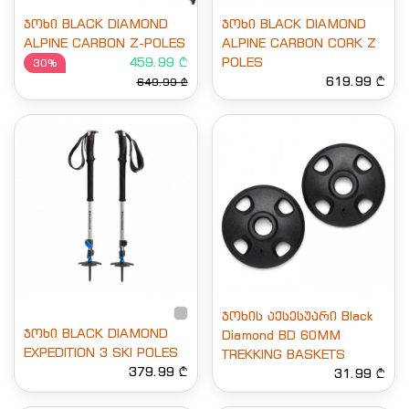
ჯოხი BLACK DIAMOND
ჯოხი BLACK DIAMOND
ALPINE CARBON Z-POLES
ALPINE CARBON CORK Z
459.99 ₾
POLES
30%
619.99 ₾
649.99 ₾
ჯოხის აქსესუარი Black
ჯოხი BLACK DIAMOND
Diamond BD 60MM
EXPEDITION 3 SKI POLES
TREKKING BASKETS
379.99 ₾
31.99 ₾