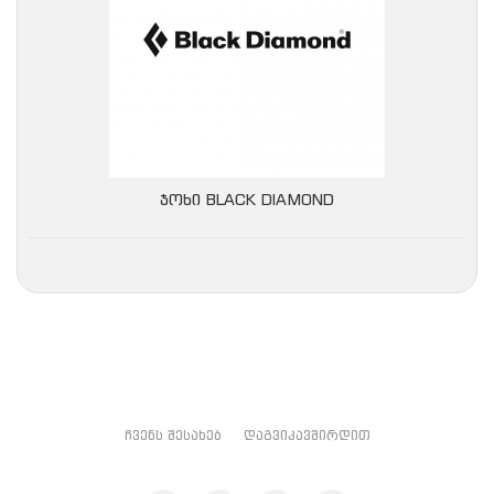
ᲯᲝᲮᲘ BLACK DIAMOND
ᲩᲕᲔᲜᲡ ᲨᲔᲡᲐᲮᲔᲑ
ᲓᲐᲒᲕᲘᲙᲐᲕᲨᲘᲠᲓᲘᲗ