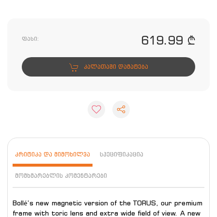
619.99 ₾
ფასი:
ᲙᲐᲚᲐᲗᲐᲨᲘ ᲓᲐᲛᲐᲢᲔᲑᲐ
ᲙᲠᲘᲢᲘᲙᲐ ᲓᲐ ᲛᲘᲛᲝᲮᲘᲚᲕᲐ
ᲡᲞᲔᲪᲘᲤᲘᲙᲐᲪᲘᲐ
ᲛᲝᲛᲮᲛᲐᲠᲔᲑᲚᲘᲡ ᲙᲝᲛᲔᲜᲢᲐᲠᲔᲑᲘ
Bollé’s new magnetic version of the TORUS, our premium
frame with toric lens and extra wide field of view. A new